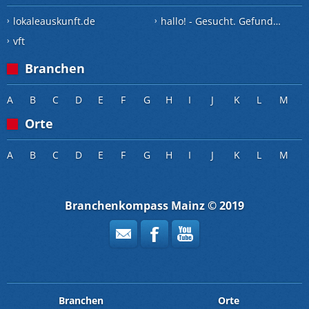
lokaleauskunft.de
hallo! - Gesucht. Gefunden.
vft
Branchen
A
B
C
D
E
F
G
H
I
J
K
L
M
Orte
A
B
C
D
E
F
G
H
I
J
K
L
M
Branchenkompass Mainz © 2019
Branchen
Orte