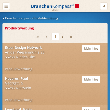
Branchen
Kompass
®
Mainz
Branchenkompass
Produktwerbung
Produktwerbung
«
‹
1
›
»
Esser Design Network
An der Wiesenmühle 23
55268
Nieder-Olm
Produktwerbung
Heyeres, Paul
Georgstr. 5
55283
Nierstein
Produktwerbung
Leonhard, Katja